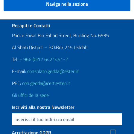
Naviga nella sezione
Sezione footer
Recapiti e Contatti
Prince Faisal Bin Fahad Street, Building No. 6535
Al Shati District – P.O.Box 215 Jeddah
Tel:
+ 966 (0)12 6421451-2
E-mail:
consolato.gedda@esteri.it
PEC:
con.gedda@cert.esteri.it
Gli uffici della sede
Iscriviti alla nostra Newsletter
Inserisci la tua email
Accettazione GDPR