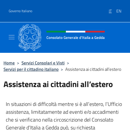
Salta al contenuto
IT
EN
Governo Italiano
Intestazione sito, social e menù
Consolato Generale d'Italia a Gedda
Il sito ufficiale del Consolato Generale d'Ita
Home
>
Servizi Consolari e Visti
>
Servizi per il cittadino italiano
>
Assistenza ai cittadini all’estero
Assistenza ai cittadini all’estero
In situazioni di difficoltà mentre si è all’estero, l’Ufficio
assistenza, limitatamente ad eventi e/o accadimenti
che si verificano nella circoscrizione del Consolato
Generale d’Italia a Gedda può, su richiesta