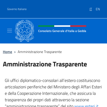
Salta al contenuto
IT
EN
Governo Italiano
Intestazione sito, social e menù
Consolato Generale d'Italia a Gedda
Il sito ufficiale del Consolato Generale d'Ita
Home
>
Amministrazione Trasparente
Amministrazione Trasparente
Gli uffici diplomatico-consolari all’estero costituiscono
articolazioni periferiche del Ministero degli Affari Esteri
e della Cooperazione Internazionale, che assicura la
trasparenza dei propri dati attraverso la sezione
“amministrazione trasparente” del sito
www.esteri.it
.