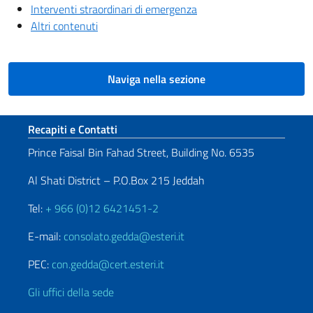
Interventi straordinari di emergenza
Altri contenuti
Naviga nella sezione
Sezione footer
Recapiti e Contatti
Prince Faisal Bin Fahad Street, Building No. 6535
Al Shati District – P.O.Box 215 Jeddah
Tel:
+ 966 (0)12 6421451-2
E-mail:
consolato.gedda@esteri.it
PEC:
con.gedda@cert.esteri.it
Gli uffici della sede