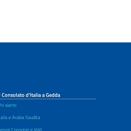
documenti
Autoveicoli e Patenti di guida
Servizi notarili
Pensioni e sicurezza sociale
Carta di identità elettronica
MODULISTICA
l Consolato d’Italia a Gedda
hi siamo
talia e Arabia Saudita
ervizi Consolari e Visti