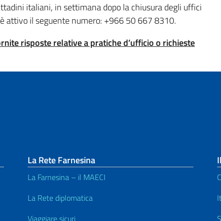
ittadini italiani, in settimana dopo la chiusura degli uffici
h24 è attivo il seguente numero: +966 50 667 8310.
ite risposte relative a pratiche d’ufficio o richieste
La Rete Farnesina
I
La Farnesina – il MAECI
C
La Rete diplomatica
I
Viaggiare sicuri
S