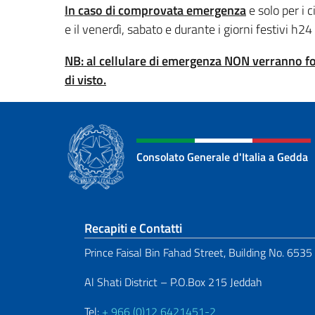
In caso di comprovata emergenza
e solo per i c
e il venerdì, sabato e durante i giorni festivi 
NB: al cellulare di emergenza NON verranno forn
di visto.
Consolato Generale d'Italia a Gedda
Sezione footer
Recapiti e Contatti
Prince Faisal Bin Fahad Street, Building No. 6535
Al Shati District – P.O.Box 215 Jeddah
Tel:
+ 966 (0)12 6421451-2