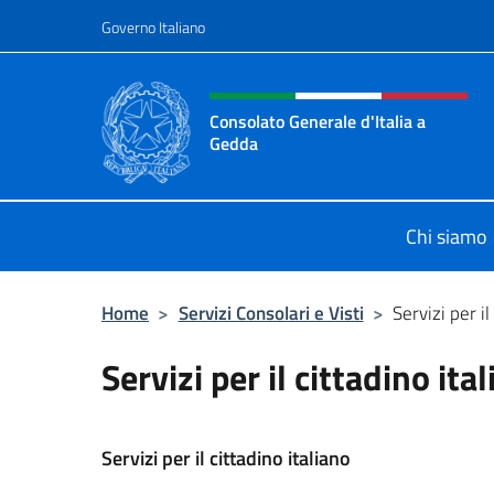
Salta al contenuto
Governo Italiano
Intestazione sito, social 
Consolato Generale d'Italia a
Gedda
Il sito ufficiale del Consolato Gener
Chi siamo
Home
>
Servizi Consolari e Visti
>
Servizi per il
Servizi per il cittadino ita
Servizi per il cittadino italiano