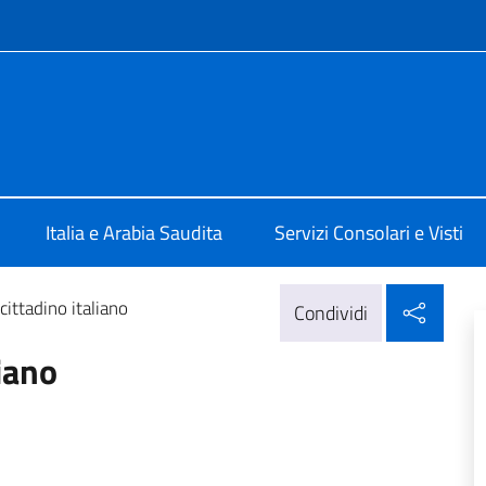
e menù
ale d'Italia a Gedda
Italia e Arabia Saudita
Servizi Consolari e Visti
Condi
 cittadino italiano
Condividi
liano