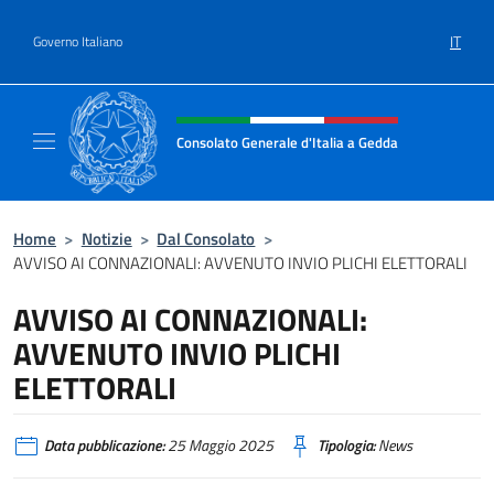
Salta al contenuto
IT
Governo Italiano
Intestazione sito, social e menù
Consolato Generale d'Italia a Gedda
Il sito ufficiale del Consolato Generale d'Ita
Home
>
Notizie
>
Dal Consolato
>
AVVISO AI CONNAZIONALI: AVVENUTO INVIO PLICHI ELETTORALI
AVVISO AI CONNAZIONALI:
AVVENUTO INVIO PLICHI
ELETTORALI
Data pubblicazione:
25 Maggio 2025
Tipologia:
News