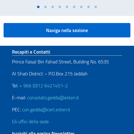
Naviga nella sezione
Sezione footer
Recapiti e Contatti
Prince Faisal Bin Fahad Street, Building No. 6535
Al Shati District – P.O.Box 215 Jeddah
Tel:
+ 966 (0)12 6421451-2
E-mail:
consolato.gedda@esteri.it
PEC:
con.gedda@cert.esteri.it
Gli uffici della sede
Iscriviti alla nostra Newsletter