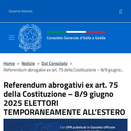
Salta al contenuto
IT
Governo Italiano
Intestazione sito, social e menù
Consolato Generale d'Italia a Gedda
Il sito ufficiale del Consolato Generale d'Ita
Home
>
Notizie
>
Dal Consolato
>
Referendum abrogativi ex art. 75 della Costituzione – 8/9 giugno...
Referendum abrogativi ex art. 75
della Costituzione – 8/9 giugno
2025 ELETTORI
TEMPORANEAMENTE ALL’ESTERO