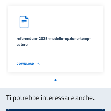
referendum-2025-modello-opzione-temp-
estero
DOWNLOAD
REFERENDUM-2025-MODELLO-OPZIONE-TEMP-ESTERO
Ti potrebbe interessare anche..