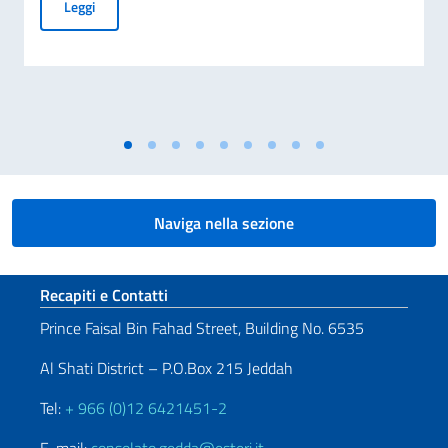
Dichiarazione congiunta dei Ministri degli Affari Esteri dell
Leggi
Naviga nella sezione
Sezione footer
Recapiti e Contatti
Prince Faisal Bin Fahad Street, Building No. 6535
Al Shati District – P.O.Box 215 Jeddah
Tel:
+ 966 (0)12 6421451-2
E-mail:
consolato.gedda@esteri.it