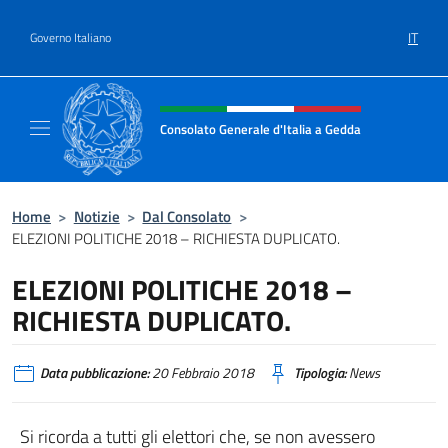
Salta al contenuto
IT
Governo Italiano
Intestazione sito, social e menù
Consolato Generale d'Italia a Gedda
Il sito ufficiale del Consolato Generale d'Ita
Home
>
Notizie
>
Dal Consolato
>
ELEZIONI POLITICHE 2018 – RICHIESTA DUPLICATO.
ELEZIONI POLITICHE 2018 –
RICHIESTA DUPLICATO.
Data pubblicazione:
20 Febbraio 2018
Tipologia:
News
Si ricorda a tutti gli elettori che, se non avessero