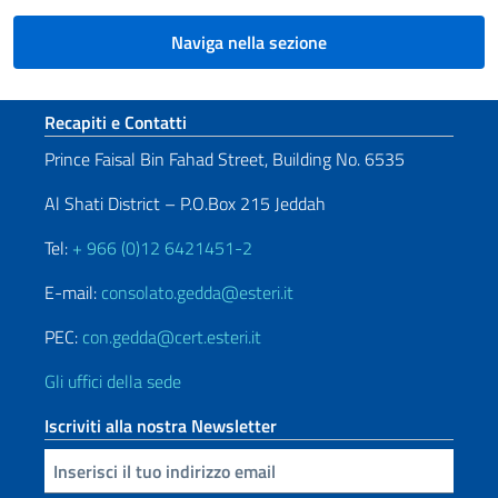
Naviga nella sezione
Sezione footer
Recapiti e Contatti
Prince Faisal Bin Fahad Street, Building No. 6535
Al Shati District – P.O.Box 215 Jeddah
Tel:
+ 966 (0)12 6421451-2
E-mail:
consolato.gedda@esteri.it
PEC:
con.gedda@cert.esteri.it
Gli uffici della sede
Iscriviti alla nostra Newsletter
Inserisci la tua email