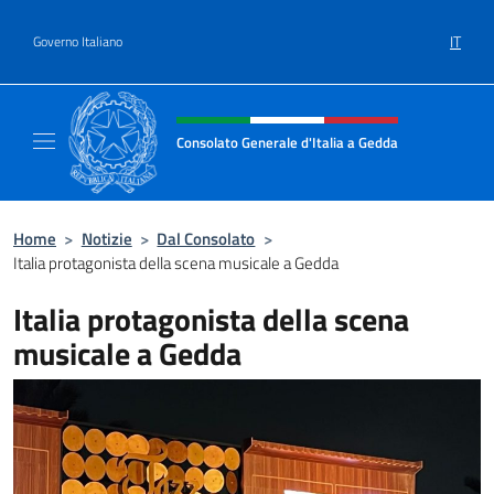
Salta al contenuto
IT
Governo Italiano
Intestazione sito, social e menù
Consolato Generale d'Italia a Gedda
Il sito ufficiale del Consolato Generale d'Ita
Home
>
Notizie
>
Dal Consolato
>
Italia protagonista della scena musicale a Gedda
Italia protagonista della scena
musicale a Gedda