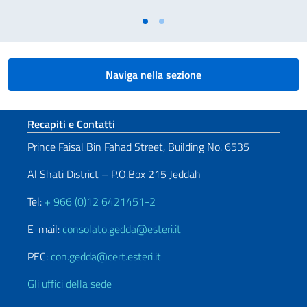
Naviga nella sezione
Sezione footer
Recapiti e Contatti
Prince Faisal Bin Fahad Street, Building No. 6535
Al Shati District – P.O.Box 215 Jeddah
Tel:
+ 966 (0)12 6421451-2
E-mail:
consolato.gedda@esteri.it
PEC:
con.gedda@cert.esteri.it
Gli uffici della sede